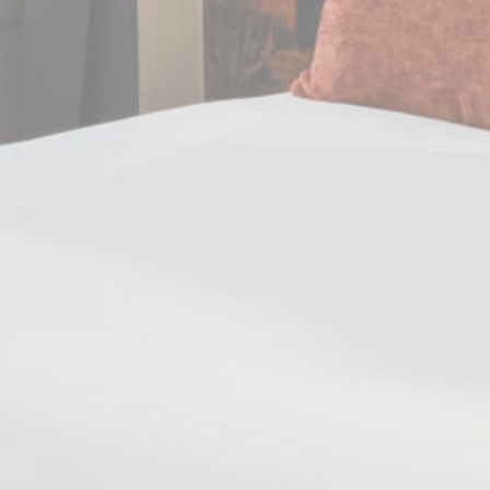
Estatísticas
Cookies deste tipo são usados para recolher informações
do utilizador sobre a sua navegação, com o objetivo final
de analisar as estatísticas de uma forma agregada para
aprimorar o website.
Nome
Fornecedor
Propósito
Duração
_ga_NX7RYZ8PB6
Google
Google Analytics
2 anos
Analytics
allows user tracking
to enhance the
website
performance and
experience
_ga
Google
Google Analytics
2 anos
Analytics
allows user tracking
to enhance the
website
performance and
experience
_ga_CMJG3ZE5EE
Google
Google Analytics
2 anos
Analytics
allows user tracking
to enhance the
website
performance and