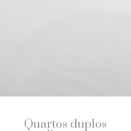
experience
Marketing e Anúncios
Os cookies de marketing serão usados principalmente
por terceiros para criar um perfil de utilizador para
rastrear o seu comportamento e hábitos na web para fins
de marketing.
Dados do usuário de anúncios
Forneça consentimento para enviar dados do usuário
relacionados à publicidade ao Google.
Anúncios personalizados
Fornecer consentimento a terceiros para publicidade
personalizada
Quartos duplos
Confirmar seleção
Menos detalhes