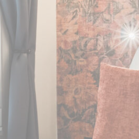
Nome
Fornecedor
Propósito
_deCookiesConsentDeleteKey
D-edge
Remember user's
Cookie
consent on Cookies
Consent
and consent
Identifier.
_deCookiesConsentID
D-edge
Remember user's
Cookie
consent on Cookies
Consent
and consent
Identifier.
_deCookiesConsent
D-edge
Remember user's
Cookie
consent on Cookies
Consent
and consent
Identifier.
_deCountryResp
D-edge
Remember user's
Cookie
consent on Cookies
Consent
and consent
Identifier.
fb_cookie_law_consent
D-edge
Remember user's
Cookie
consent on Cookies
Consent
and consent
Identifier.