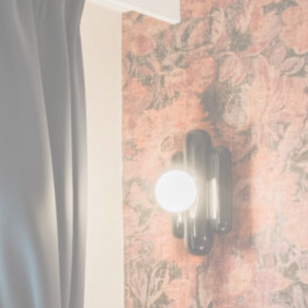
2024-12-23.
O que são cookies?
Cookies são pequenos bits de informação textual que
são usados pelo website para melhorar a experiência do
utilizador. Aceite todos os cookies ou escolha as
categorias que deseja permitir.
Política de Privacidade
Necessário
Os cookies necessários permitem que o website se
comporte adequadamente, permitindo funcionalidades
básicas, como logins em áreas privadas ou a navegação
no website.
Não existem cookies deste tipo.
Preferências
Os cookies de preferência permitem salvar as
preferências do utilizador para a sua próxima visita. Por
exemplo, estes cookies podem conter o idioma do
utilizador.