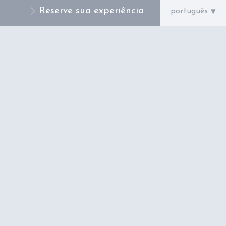
Reserve sua experiência
Disponível a partir de
89
€
Quarto individual
Os quartos individuais, ideais para uma
estadia a sós, oferecem…
Reservar agora
Ver mais