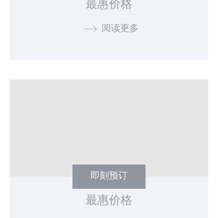
最惠价格
Identifier.
_deCookiesConsent
D-edge
Remember user's
会
Cookie
consent on Cookies
话
阅读更多
Consent
and consent
Identifier.
_deCountryResp
D-edge
Remember user's
会
Cookie
consent on Cookies
话
Consent
and consent
Identifier.
fb_cookie_law_consent
D-edge
Remember user's
会
Cookie
consent on Cookies
话
Consent
and consent
Identifier.
统计类
此类Cookie用于收集有关导航路径的用户信息，最终目标是
即刻预订
以汇总的方式分析统计信息，以改进网站
名称
提供者
目的
持
最惠价格
续
时
间