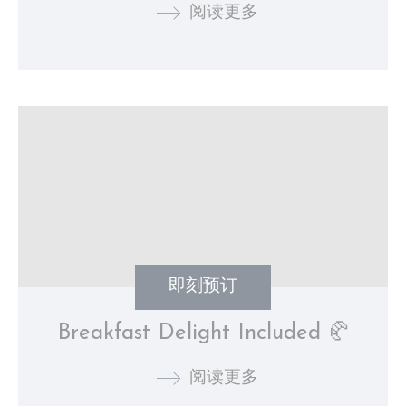
阅读更多
_ga_NX7RYZ8PB6
Google
Google Analytics
2
Analytics
allows user tracking
年
to enhance the
website
performance and
experience
_ga
Google
Google Analytics
2
Analytics
allows user tracking
年
to enhance the
website
performance and
experience
_ga_CMJG3ZE5EE
Google
Google Analytics
2
Analytics
allows user tracking
年
to enhance the
website
performance and
即刻预订
experience
Breakfast Delight Included 🥐
营销和广告类
阅读更多
营销类Cookie将主要由第三方用于创建用户配置文件，以跟
踪其在整个网络上的行为和习惯，以达到营销目的。