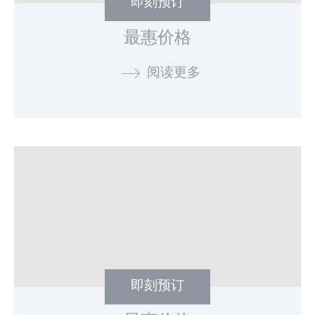
即刻预订
必要类
最惠价格
必要类cookie使网站正常运行，实现专用区域登录或网站导
航等基本功能
阅读更多
没有这种类型的cookie。
偏好类
偏好类cookie允许保存用户的偏好用于下次访问。例如可以
保留用户语言。
名称
提供者
目的
持
续
时
间
_deCookiesConsentDeleteKey
D-edge
Remember user's
会
Cookie
consent on Cookies
话
Consent
and consent
Identifier.
即刻预订
_deCookiesConsentID
D-edge
Remember user's
会
Cookie
consent on Cookies
话
Consent
and consent