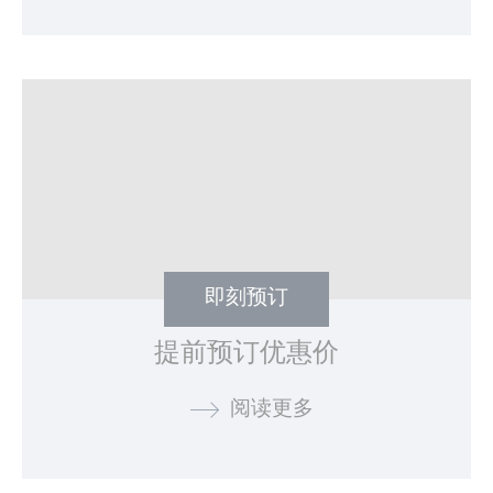
广告用户数据
同意向 Google 发送与广告相关的用户数据。
个性化广告
同意第三方进行个性化广告
确认选择
收起详细信息
即刻预订
提前预订优惠价
阅读更多