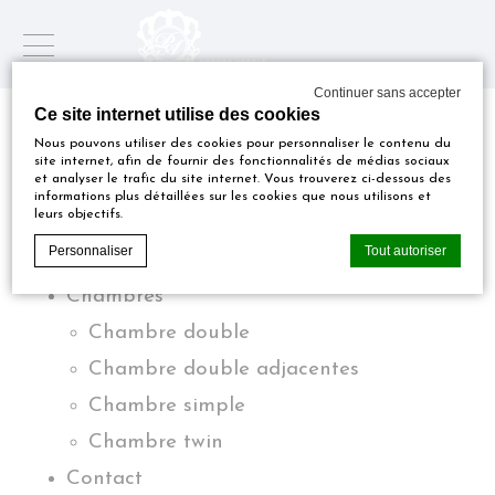
Continuer sans accepter
Ce site internet utilise des cookies
Pages
Nous pouvons utiliser des cookies pour personnaliser le contenu du
site internet, afin de fournir des fonctionnalités de médias sociaux
et analyser le trafic du site internet. Vous trouverez ci-dessous des
informations plus détaillées sur les cookies que nous utilisons et
leurs objectifs.
Personnaliser
Tout autoriser
Activités
Chambres
Chambre double
Déclaration de cookie par
d-edge Macaron CMP
. Dernière mise à
jour: 2024-12-23.
Chambre double adjacentes
Que sont les cookies?
Chambre simple
Les cookies sont de petits morceaux d'informations
textuelles qui sont utilisés par le site internet pour
Chambre twin
améliorer l'expérience utilisateur. Acceptez tous les
cookies ou choisissez les catégories que vous souhaitez
Contact
autoriser.